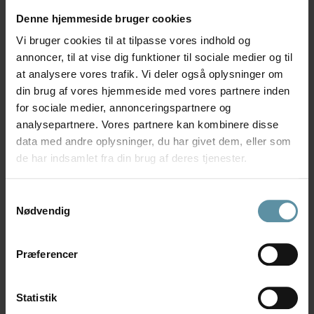
CENTERVEJ 12 -
INDUSTRIVEJ 7
Denne hjemmeside bruger cookies
38
Område: 4180, Sorø
Vi bruger cookies til at tilpasse vores indhold og
Ledig(e): 0
Område: 4180, Sorø
annoncer, til at vise dig funktioner til sociale medier og til
Ledig(e): 0
at analysere vores trafik. Vi deler også oplysninger om
din brug af vores hjemmeside med vores partnere inden
for sociale medier, annonceringspartnere og
Læs mere
Læs mere
analysepartnere. Vores partnere kan kombinere disse
data med andre oplysninger, du har givet dem, eller som
de har indsamlet fra din brug af deres tjenester.
Samtykkevalg
Nødvendig
Præferencer
ASNÆSVEJ 1
ELMEGADE 20B
Statistik
Område: 4400,
Område: 4400,