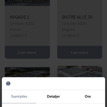
NYGADE 1
ØSTRE ALLÉ 30
Område: 4220,
Område: 4200,
Korsør
Slagelse
Ledig(e): 0
Ledig(e): 0
Læs mere
Læs mere
Samtykke
Detaljer
Om