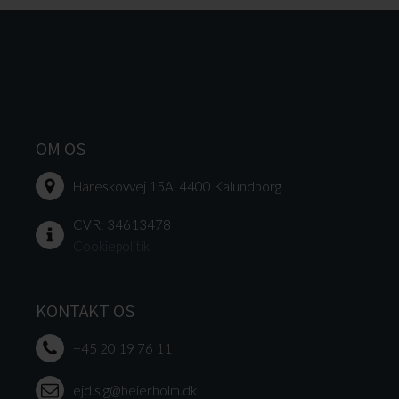
OM OS
Hareskovvej 15A, 4400 Kalundborg
CVR: 34613478
Cookiepolitik
KONTAKT OS
+45 20 19 76 11
ejd.slg@beierholm.dk