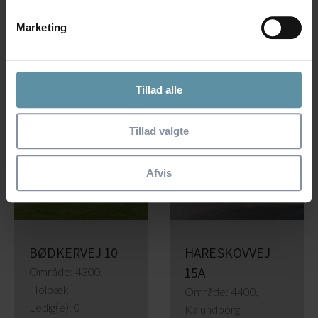
Kalundborg
Kalundborg
Marketing
Ledig(e): 0
Ledig(e): 0
Læs mere
Læs mere
Tillad alle
Tillad valgte
Afvis
BØDKERVEJ 10
HARESKOVVEJ
15A
Område: 4300,
Holbæk
Område: 4400,
Ledig(e): 0
Kalundborg